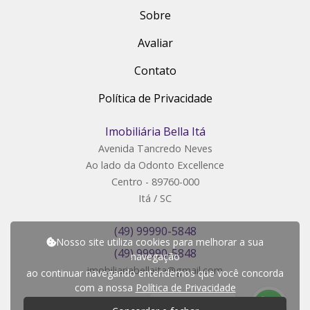
Sobre
Avaliar
Contato
Política de Privacidade
Imobiliária Bella Itá
Avenida Tancredo Neves
Ao lado da Odonto Excellence
Centro - 89760-000
Itá / SC
(49) 99990-5848
Nosso site utiliza cookies para melhorar a sua
(49) 99990-5848
navegação
imobiliariabellaita@gmail.com
ao continuar navegando entendemos que você concorda
com a nossa
Política de Privacidade
P
r
e
c
i
s
a
d
e
a
j
u
d
a
?