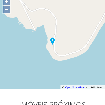
+
−
©
OpenStreetMap
contributors.
IMÓVEIS PRÓXIMOS