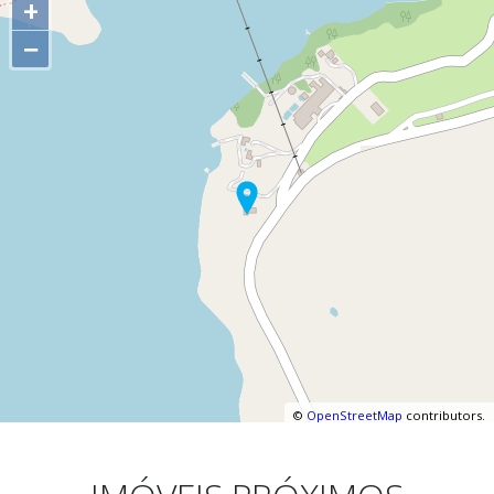
+
−
©
OpenStreetMap
contributors.